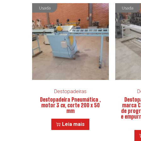
Usada
Usada
Destopadeiras
D
Destopadeira Pneumática ,
Destop
motor 3 cv, corte 200 x 50
marca C
mm
de prog
e empurr
Leia mais