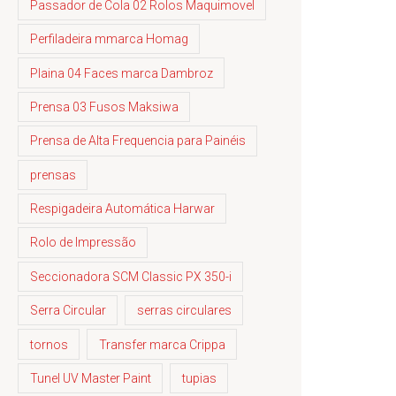
Passador de Cola 02 Rolos Maquimovel
Perfiladeira mmarca Homag
Plaina 04 Faces marca Dambroz
Prensa 03 Fusos Maksiwa
Prensa de Alta Frequencia para Painéis
prensas
Respigadeira Automática Harwar
Rolo de Impressão
Seccionadora SCM Classic PX 350-i
Serra Circular
serras circulares
tornos
Transfer marca Crippa
Tunel UV Master Paint
tupias