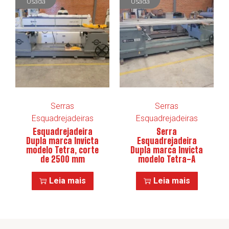
Usada
Usada
Serras
Serras
Esquadrejadeiras
Esquadrejadeiras
Esquadrejadeira
Serra
Dupla marca Invicta
Esquadrejadeira
modelo Tetra, corte
Dupla marca Invicta
de 2500 mm
modelo Tetra-A
Leia mais
Leia mais