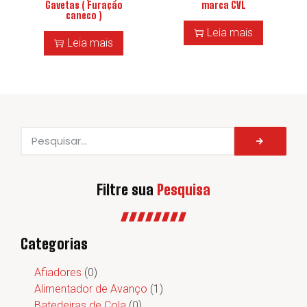
Gavetas ( Furação
marca CVL
caneco )
Leia mais
Leia mais
Filtre sua
Pesquisa
Categorias
Afiadores
(0)
Alimentador de Avanço
(1)
Batedeiras de Cola
(0)