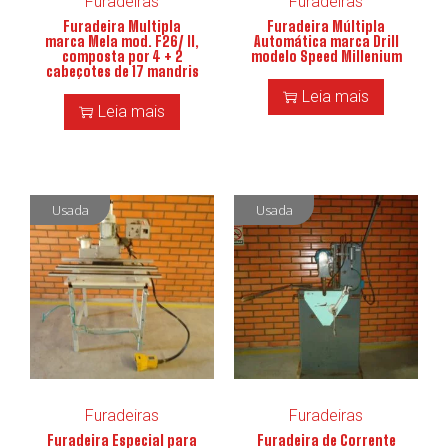
Furadeiras
Furadeiras
Furadeira Multipla
Furadeira Múltipla
marca Mela mod. F26/ II,
Automática marca Drill
composta por 4 + 2
modelo Speed Millenium
cabeçotes de 17 mandris
Leia mais
Leia mais
Usada
Usada
Furadeiras
Furadeiras
Furadeira Especial para
Furadeira de Corrente