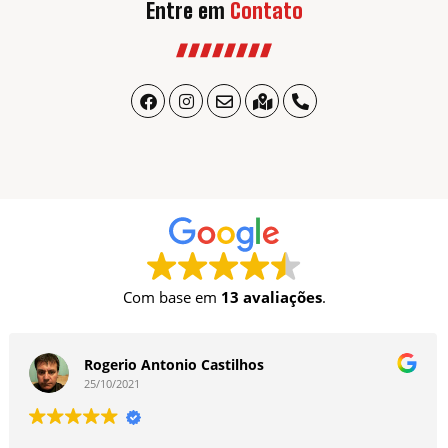
Entre em
Contato
Com base em
13 avaliações
.
tilhos
Rodrigo Freitas
19/03/2021